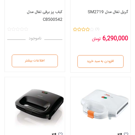
گریل تفال مدل SM2719
کباب پز برقی تفال مدل
CB500542
(1)
6,290,000
ناموجود
تومان
اطلاعات بیشتر
افزودن به سبد خرید