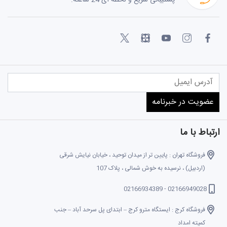
ارتباط با ما
فروشگاه تهران : پایین تر از میدان توحید ، خیابان نیایش شرقی
(اردبیل) ، نرسیده به خوش شمالی ، پلاک 107
02166949028 - 02166934389
فروشگاه کرج : ایستگاه مترو کرج – ابتدای پل سرحد آباد – جنب
کمیته امداد