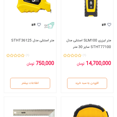
2
متر لیزری SLM100 استنلی مدل
متر استنلی مدل STHT36125
STHT77100 سایز 30 متر
(1)
(1)
750,000
14,700,000
تومان
تومان
افزودن به سبد خرید
اطلاعات بیشتر