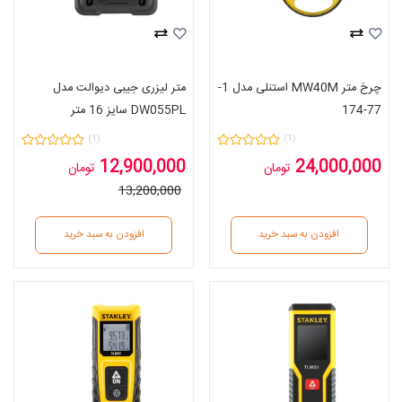
چرخ متر MW40M استنلی مدل 1-
متر لیزری جیبی دیوالت مدل
77-174
DW055PL سایز 16 متر
(1)
(1)
12,900,000
24,000,000
تومان
تومان
13,200,000
افزودن به سبد خرید
افزودن به سبد خرید