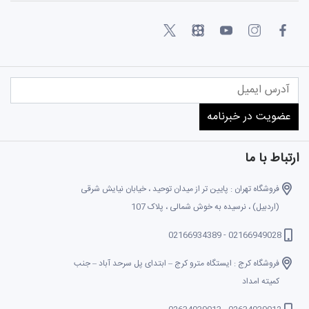
ارتباط با ما
فروشگاه تهران : پایین تر از میدان توحید ، خیابان نیایش شرقی
(اردبیل) ، نرسیده به خوش شمالی ، پلاک 107
02166949028 - 02166934389
فروشگاه کرج : ایستگاه مترو کرج – ابتدای پل سرحد آباد – جنب
کمیته امداد