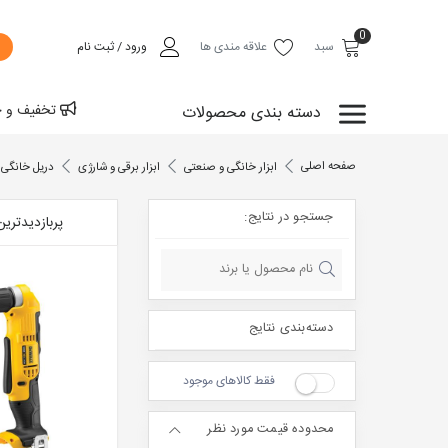
0
سبد
علاقه مندی ها
ورود / ثبت نام
تخفیف و ح
دسته بندی محصولات
خانه و آشپزخانه
صفحه اصلی
ابزار خانگی و صنعتی
ابزار برقی و شارژی
دریل خانگی 
ابزار خانگی و صنعتی
جستجو در نتایج:
پربازدیدترین
لوازم بهداشت شخصی
یراق آلات ساختمانی
72H
24/7
محصولات متنوع
روش های متنوع
شیرآلات ساختمانی
دسته‌بندی نتایج
پرداخت
مشاوره آنلاین
از سراسر جهان
ضمانت بازگشت کالا
فقط کالاهای موجود
خدمات
گستردگی
محدوده قیمت مورد نظر