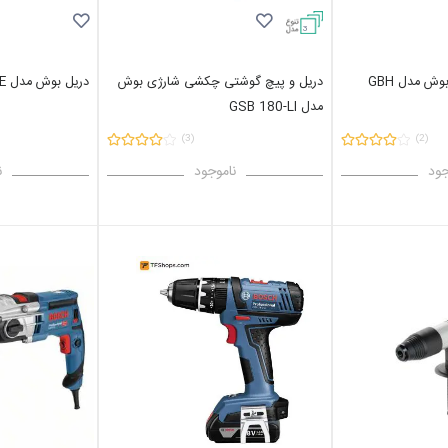
3
دریل بتن کن شارژی بوش مدل GBH
دریل و پیچ گوشتی چکشی شارژی بوش
دریل بوش مدل GBM 10 RE
مدل GSB 180-LI
(3)
(2)
جود
ناموجود
ن