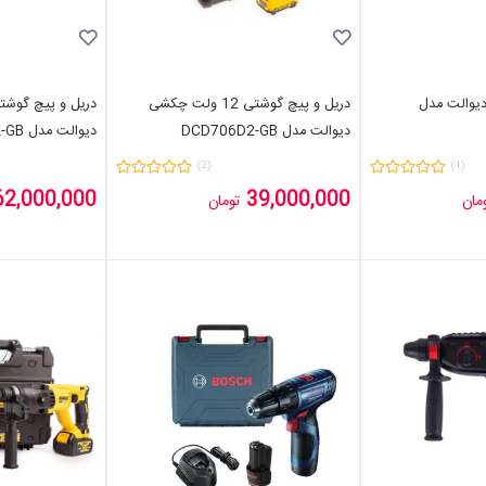
18 ولت دیوالت مدل
دریل و پیچ گوشتی 12 ولت چکشی
دیوالت مدل DCD706D2-GB
دیوالت مدل DCD796D2-GB
(2)
(1)
62,000,000
39,000,000
مان
تومان