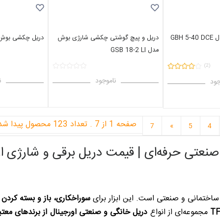
GBH
دریل و پیچ گوشتی چکشی شارژی بوش
دریل چکشی بوش مدل 2
مدل GSB 18-2 LI
(2)
ناموجود
ن
جود
صفحه 1 از 7 . تعداد 123 محصول پیدا شد.
بعدی
7
»
5
4
تی حرفه‌ای | قیمت دریل برقی و شارژی اروپایی 
، ساختمانی و صنعتی است. این ابزار برای
سوراخکاری، باز و بسته کردن پ
TF
مجموعه‌ای از انواع
دریل خانگی و صنعتی اورجینال از برندهای معتبر