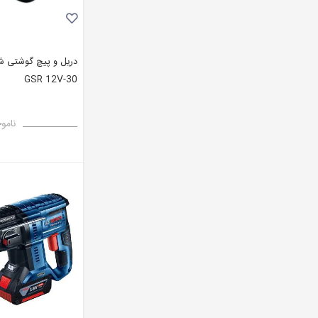
دریل و پیچ گوشتی ش
GSR 12V-30
نامو