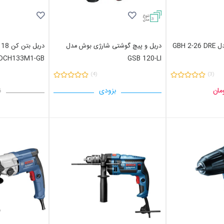
3
GBH 
دریل و پیچ گوشتی شارژی بوش مدل
د
DCH133M1-GB
GSB 120-LI
(4)
(3)
بزودی
ن
مان