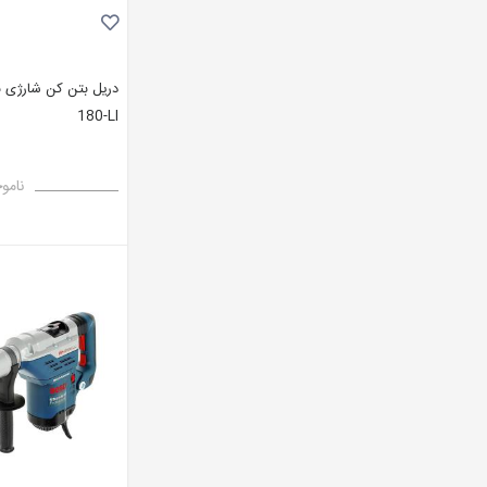
180-LI
نامو