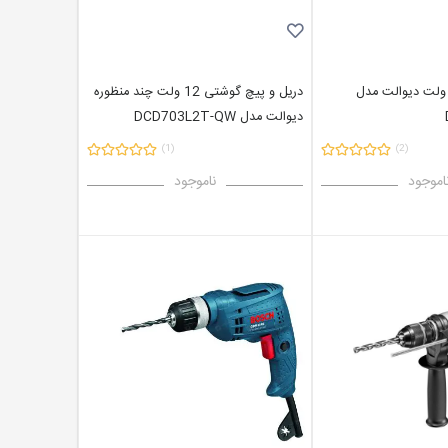
ریل بتن کن 18 ولت دیوالت مدل
دریل و پیچ گوشتی 12 ولت چند منظوره
دیوالت مدل DCD703L2T-QW
(1)
(2)
اموجود
ناموجود