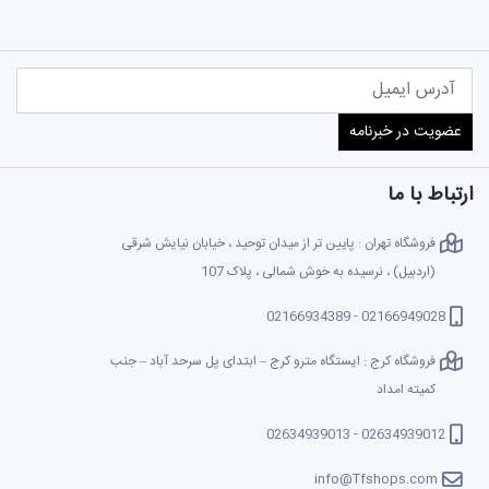
ارتباط با ما
فروشگاه تهران : پایین تر از میدان توحید ، خیابان نیایش شرقی
(اردبیل) ، نرسیده به خوش شمالی ، پلاک 107
02166949028 - 02166934389
فروشگاه کرج : ایستگاه مترو کرج – ابتدای پل سرحد آباد – جنب
کمیته امداد
02634939012 - 02634939013
info@Tfshops.com