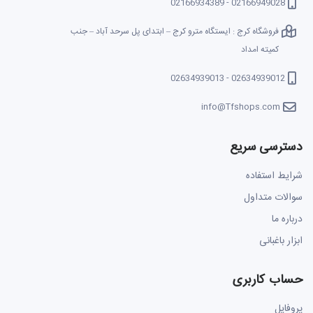
02166949028 - 02166934389
فروشگاه کرج : ایستگاه مترو کرج – ابتدای پل سرحد آباد – جنب
کمیته امداد
02634939012 - 02634939013
info@Tfshops.com
دسترسی سریع
شرایط استفاده
سوالات متداول
درباره ما
ابزار باغبانی
حساب کاربری
پروفایل