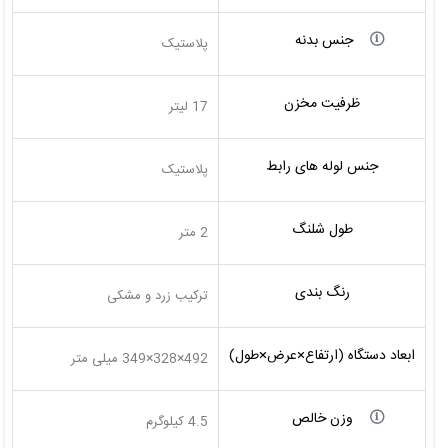
جنس بدنه
پلاستیک
ظرفیت مخزن
17 لیتر
جنس لوله های رابط
پلاستیک
طول شلنگ
2 متر
رنگ بندی
ترکیب زرد و مشکی
ابعاد دستگاه (ارتفاع×عرض×طول)
492×328×349 میلی متر
وزن خالص
4.5 کیلوگرم