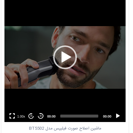
Player
1.00x
00:00
00:00
30
30
ماشین اصلاح صورت فیلیپس مدل BT5502