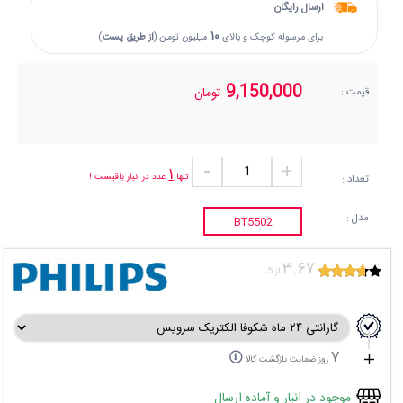
ارسال رایگان
۱۰
برای مرسوله کوچک و بالای
میلیون تومان (
از طریق پست
)
9,150,000
تومان
قیمت :
۱
تنها
عدد در انبار باقیست !
تعداد :
مدل :
BT5502
۳.۶۷
از 5
۷
روز ضمانت بازگشت کالا
موجود در انبار و آماده ارسال