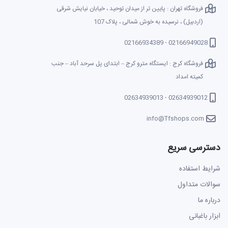
فروشگاه تهران : پایین تر از میدان توحید ، خیابان نیایش شرقی
(اردبیل) ، نرسیده به خوش شمالی ، پلاک 107
02166949028 - 02166934389
فروشگاه کرج : ایستگاه مترو کرج – ابتدای پل سرحد آباد – جنب
کمیته امداد
02634939012 - 02634939013
info@Tfshops.com
دسترسی سریع
شرایط استفاده
سوالات متداول
درباره ما
ابزار باغبانی