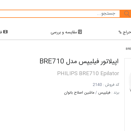
راج %
مقایسه و بررسی
فی
BR
اپیلاتور فیلیپس
مدل
BRE710
PHILIPS
BRE710
Epilator
کد فروش :
2140
برند :
فیلیپس
/
ماشین اصلاح بانوان