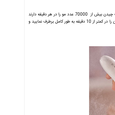
بوده و از قدرت بسیار زیادی برخوردارست. موچین های این مدل قابلیت چیدن بیش از 70000 عدد مو را در هر دقیقه دارند
و به همین دلیل سطح بیشتری در مدت زمان کمتری پوشش داده خواهد شد. شما می توانید موهای زائد هر دو ساق پاهایتان را در کمتر از 10 دقیقه به طور کامل برطرف نمایید و