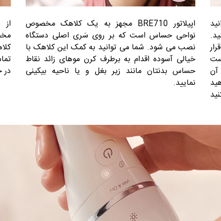
نید
اپیلاتور BRE710 مجهز به یک کلاهک مخصوص
از 
ید.
نواحی حساس است که بر روی سَری اصلی دستگاه
مخص
رار
نصب می شود. شما می توانید به کمک این کلاهک با
کلا
ست
خیالی آسوده اقدام به برطرف کرن موهای زائد نقاط
تما
 آن
حساس بدنتان مانند زیر بغل و یا ناحیه بیکینی
در 
ید
نمایید.
نید