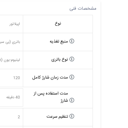
مشخصات فنی
نوع
اپیلاتور
منبع تغذیه
باتری (بی سی
نوع باتری
لیتیوم-یون (Lithium-ion)
مدت زمان شارژ کامل
120
مدت استفاده پس از
40 دقیقه
شارژ
تنظیم سرعت
2