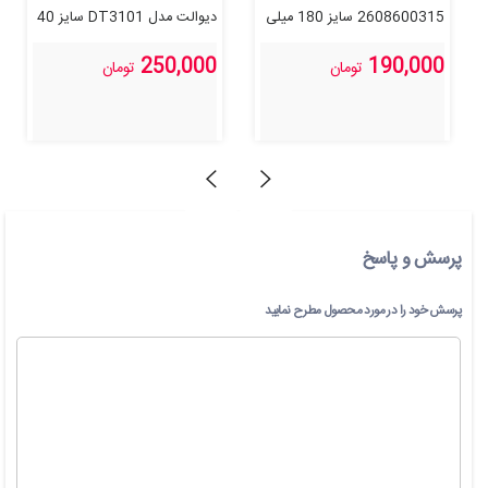
2608600315 سایز 180 میلی
دیوالت مدل DT3101 سایز 40
متر
گریت
250,000
190,000
تومان
تومان
پرسش و پاسخ
پرسش خود را در مورد محصول مطرح نمایید