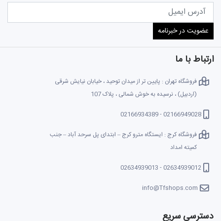
ارتباط با ما
فروشگاه تهران : پایین تر از میدان توحید ، خیابان نیایش شرقی
(اردبیل) ، نرسیده به خوش شمالی ، پلاک 107
02166949028 - 02166934389
فروشگاه کرج : ایستگاه مترو کرج – ابتدای پل سرحد آباد – جنب
کمیته امداد
02634939012 - 02634939013
info@Tfshops.com
دسترسی سریع