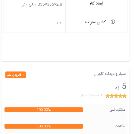
ابعاد کالا
2.8×355×355 میلی متر
کشور سازنده
هند
امتیاز و دیدگاه کاربران
افزودن نظر
5
از 5
از مجموع 1 امتیاز
عملکرد فنی
100.00%
امکانات
100.00%