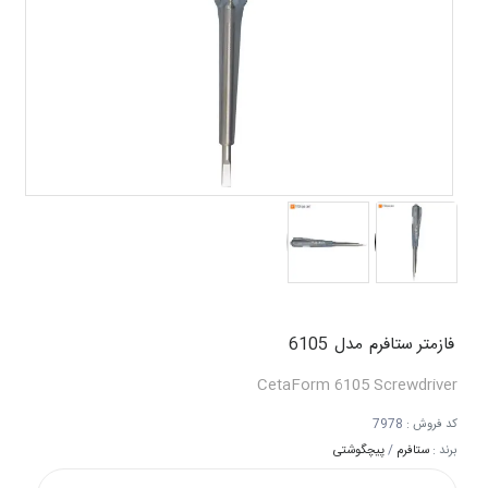
فازمتر ستافرم
مدل
6105
CetaForm
6105
Screwdriver
کد فروش :
7978
برند :
ستافرم
/
پیچگوشتی