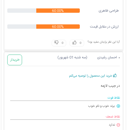
طراحی ظاهری
60.00%
ارزش در مقابل قیمت
60.00%
آیا این نظر برایتان مفید بود؟
احسان رشیدی
(سه شنبه 01 شهریور)
خریدار
خرید این محصول را توصیه می‌کنم
در جیب لازمه
نقاط قوت
برند خوب و نام خوب
نقاط ضعف
ندارد