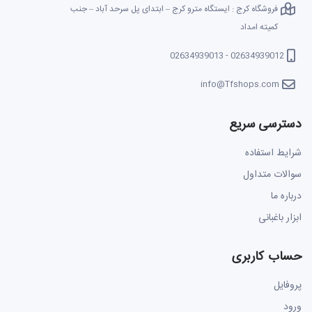
فروشگاه کرج : ایستگاه مترو کرج – ابتدای پل سرحد آباد – جنب
کمیته امداد
02634939012 - 02634939013
info@Tfshops.com
دسترسی سریع
شرایط استفاده
سوالات متداول
درباره ما
ابزار باغبانی
حساب کاربری
پروفایل
ورود