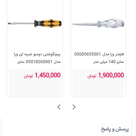
فازمتر ورا مدل 05005655001
پیچگوشتی دوسو ضربه ای ورا
سایز 140 میلی متر
مدل 05018260001 سایز
80×3.5×0.6
1,450,000
1,900,000
تومان
تومان
پرسش و پاسخ