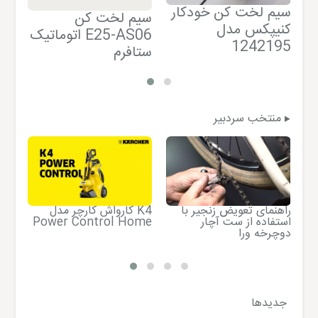
سیم لخت کن خودکار
ان
سیم لخت کن
کنیپکس مدل
کن
اتوماتیک E25-AS06
65
1242195
ستافرم
منتخب سردبیر
جار
راهنمای تعویض زنجیر با
کارواش کارچر مدل K4
مدل 
استفاده از ست آچار
Power Control Home
دوچرخه ورا
جدیدها