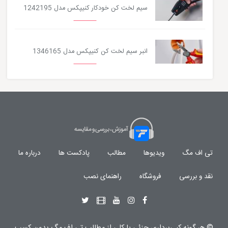
سیم لخت کن خودکار کنیپکس مدل 1242195
انبر سیم لخت کن کنیپکس مدل 1346165
تی اف مگ
ویدیوها
مطالب
پادکست ها
درباره ما
نقد و بررسی
فروشگاه
راهنمای نصب
© هر گونه
کپی‌برداری جزئی یا کلی از مطالب تی اف مگ
بدون کسب