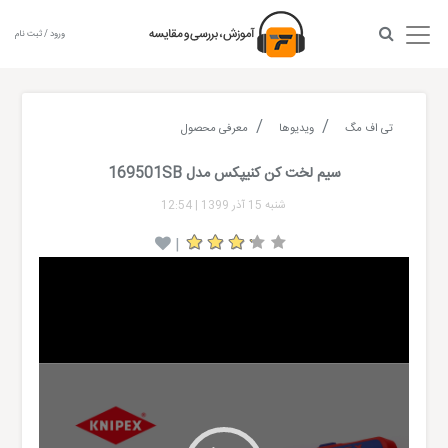
ورود / ثبت نام
تی اف مگ
ویدیوها
معرفی محصول
سیم لخت کن کنیپکس مدل 169501SB
شنبه 15 آذر 1399
|
12:54
|
Video
Player