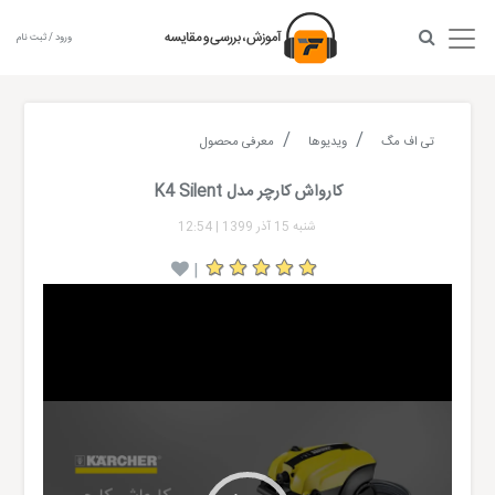
ورود / ثبت نام
تی اف مگ
ویدیوها
معرفی محصول
کارواش کارچر مدل K4 Silent
شنبه 15 آذر 1399
|
12:54
|
Video
Player