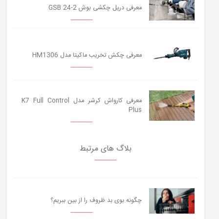
معرفی دریل چکشی بوش GSB 24-2
معرفی چکش تخریب ماکیتا مدل HM1306
معرفی کارواش کرشر مدل K7 Full Control
Plus
بلاگ های مرتبط
چگونه بوی بد ظروف را از بین ببریم؟