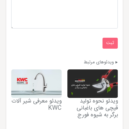
ویدئوهای مرتبط
ویدئو نحوه تولید
ویدئو معرفی شیر آلات
وید
قیچی های باغبانی
KWC
برگر به شیوه فورج
فی