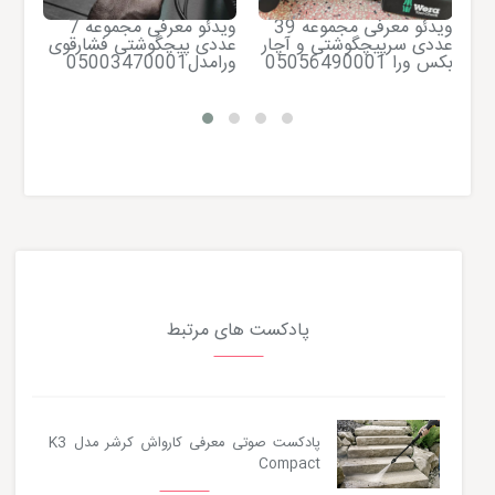
ویدئو معرفی مجموعه 39
ویدئو معرفی مجموعه 7
معر
عددی سرپیچگوشتی و آچار
عددی پیچگوشتی فشارقوی
مدل 0
تی
بکس ورا 05056490001
ورامدل05003470001
پادکست های مرتبط
پادکست صوتی معرفی کارواش کرشر مدل K3
Compact