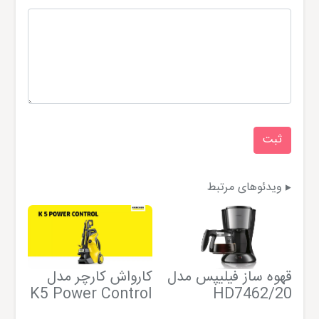
ویدئوهای مرتبط
قهوه ساز فیلیپس مدل
کارواش کارچر مدل
ما
HD7462/20
K5 Power Control
فی
10