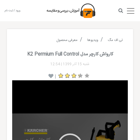
ورود / ثبت نام
تی اف مگ
ویدیوها
معرفی محصول
کارواش کارچر مدل K2 Permium Full Control
شنبه 15 آذر 1399
|
12:54
|
Video
Player