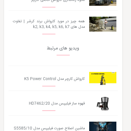
نحوه راه‌اندازی کارواش خانگی کارچر
همه چیز در مورد کارواش برند کرشر | تفاوت
مدل های k2, k3, k4, k5, k6, k7
ویدیو های مرتبط
کارواش کارچر مدل K5 Power Control
قهوه ساز فیلیپس مدل HD7462/20
ماشین اصلاح صورت فیلیپس مدل S5585/10