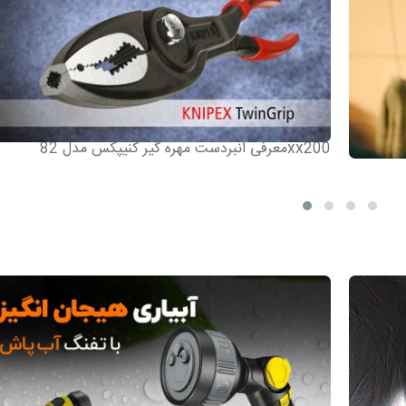
معرفی انبردست مهره گیر کنیپکس مدل 82xx200