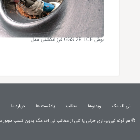
فرز انگشتی مدل GGS 28 LCE بوش
تی اف مگ
ویدیوها
مطالب
پادکست ها
درباره ما
ن
© هر گونه
کپی‌برداری جزئی یا کلی از مطالب تی اف مگ
بدون کسب مجوز م