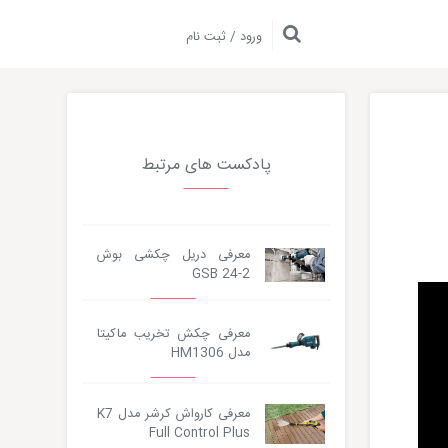
ورود / ثبت نام
پادکست های مرتبط
معرفی دریل چکشی بوش
GSB 24-2
معرفی چکش تخریب ماکیتا
مدل HM1306
معرفی کارواش کرشر مدل K7
Full Control Plus