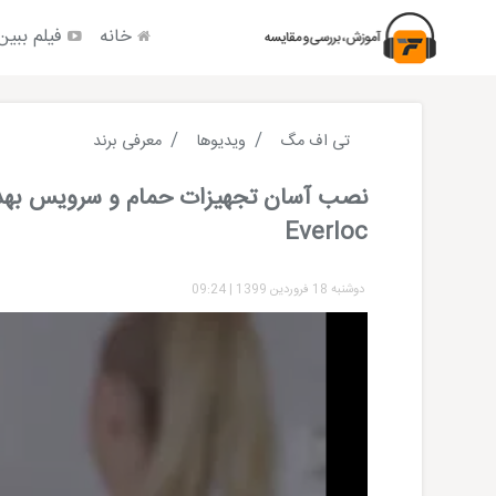
خانه
فیلم ببین
تی اف مگ
ویدیوها
معرفی برند
نصب آسان تجهیزات حمام و سرویس بهد
Everloc
دوشنبه 18 فروردین 1399
|
09:24