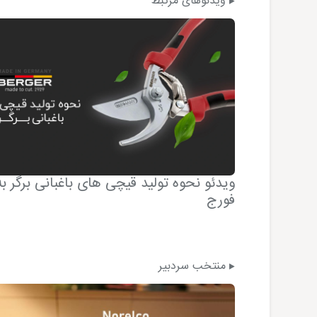
ویدئوهای مرتبط
Optimal Te در اتو
ویدئو نحوه تولید قیچی های باغبانی برگر ب
فورج
منتخب سردبیر