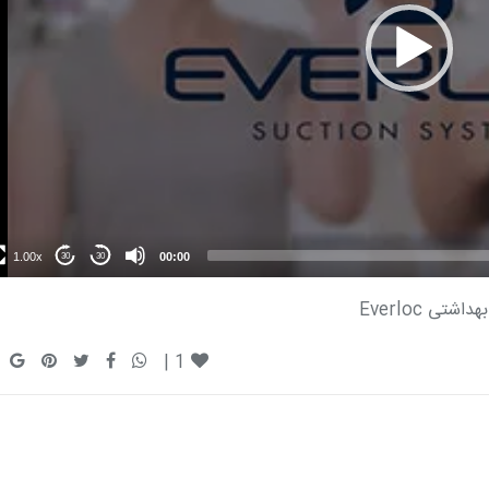
1.00x
00:00
30
30
 Everloc
|
1