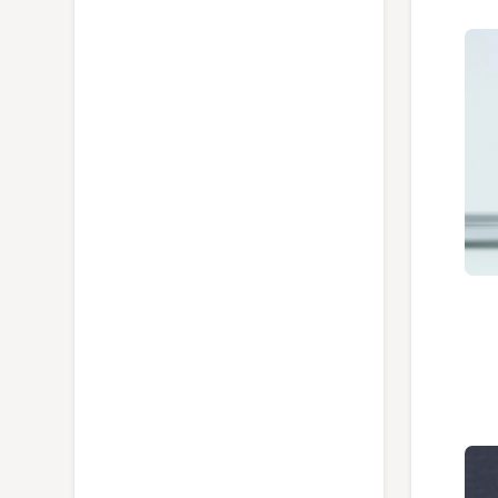
ویدئو معرفی تکنولوژی Optimal Temp در اتو
بخار فیلیپس