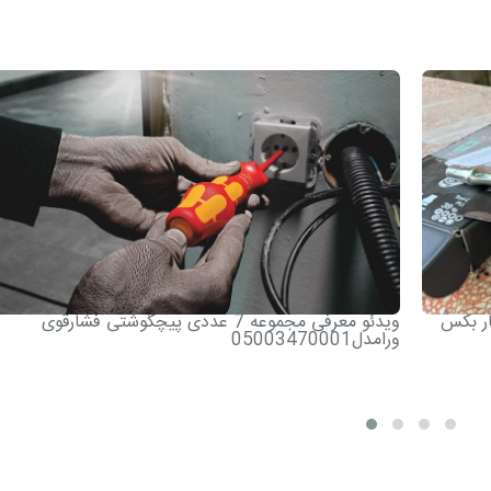
و آچار بکس
ویدئو معرفی مجموعه 7 عددی پیچگوشتی فشارقوی
ورامدل05003470001