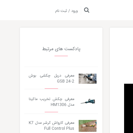
ورود / ثبت نام
پادکست های مرتبط
معرفی دریل چکشی بوش
GSB 24-2
معرفی چکش تخریب ماکیتا
مدل HM1306
معرفی کارواش کرشر مدل K7
Full Control Plus