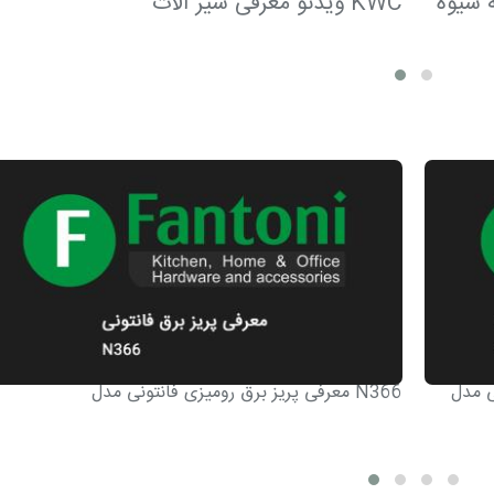
ه شیوه
ویدئو معرفی شیر آلات KWC
معرفی پریز برق رومیزی فانتونی مدل N366