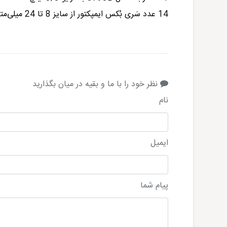
14 عدد سَری بُکس ایمپکتور از سایز 8 تا 24 میلی‌متر مدل 8790B با درایو 3/8 اینچ
نظر خود را با ما و بقیه در میان بگذارید
نام
ایمیل
پیام شما