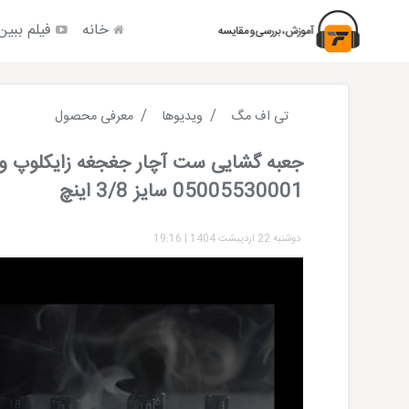
خانه
فیلم ببین
تی اف مگ
ویدیوها
معرفی محصول
جعبه گشایی ست آچار جغجغه زایکلوپ ور
05005530001 سایز 3/8 اینچ
دوشنبه 22 اردیبشت 1404
|
19:16