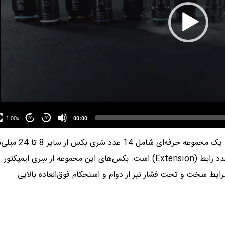
1.00x
00:00
30
30
یک مجموعه حرفه‌ای شامل 14 عدد سَری بکس
ا
ز سایز 8 تا 24 م
به همراه یک آچار جغجغه زایکلوپ 3/8 اینچ و یک عدد رابط (Extension) است. بکس‌های این مجموعه از سِری ایمپکتور
در شرایط سخت و تحت فشار نیز از دوام و استحکام فوق‌العاده بالایی