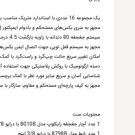
یک مجموعه 16 عددی با استاندارد متریک مناسب برای مصارف حرفه‌ای
مجهز به سَری بکس‌های مستحکم و با‌دوام ایمپکتور (Impaktor)
سیستم جغجغه 80 دندانه با زاویه بازگشت 4.5 درجه
مجهز به سیستم قفل توپی جهت اتصال ایمن بکس‌ها
امکان تغییر سریع حالت چپ‌گرد و راست‌گرد با کم
دسته ارگونومیک با روکش پلاستیکی جهت استفاده آ
شناسایی آسان و سریع سایز مورد نظر با کمک بر‌چسب‌های رنگی 
مجهز به کیف پارچه‌ای مستحکم و مقاوم، سازگار با سیستم ا
محتویات ست
1 عدد آچار جغجغه زایکلوپ مدل 8010B با درایو 3/8 اینچ
1 عدد رابط مدل 8798B با درایو 3/8 اینچ