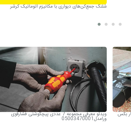
شلنگ جمع‌کن‌های دیواری با مکانیزم اتوماتیک کرشر
و آچار بکس
ویدئو معرفی مجموعه 7 عددی پیچگوشتی فشارقوی
ورامدل05003470001