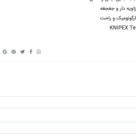
زاویه دار و جغجغه
رگونومیک و راحت