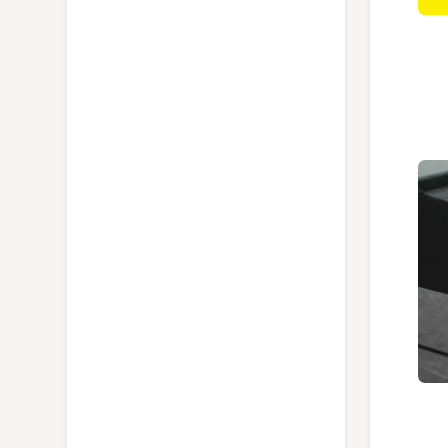
میله تلسکوپی ArboRapid برگر مدل 75800
معرفی قیچی باغبانی برگر مدل 1110