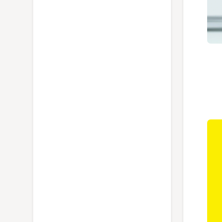
ویدئو معرفی تکنولوژی Optimal Temp در اتو
بخار فیلیپس