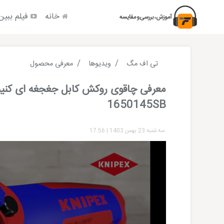
خانه
فیلم ببین
تی اف مگ
ویدیوها
معرفی محصول
معرفی چاقوی روکش کابل جغجغه ای کن
1650145SB
سه شنبه 23 بهمن 1403
|
17:56