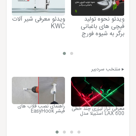
ویدئو نحوه تولید
ویدئو معرفی شیر آلات
وید
قیچی های باغبانی
KWC
برگر به شیوه فورج
فی
منتخب سردبیر
راهنمای نصب قلاب های
قیچ
معرفی تراز لیزری چند خطی
EasyHook فیشر
04
استبیلا مدل LAX 600