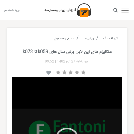
ورود / ثبت نام
تی اف مگ
ویدیوها
معرفی محصول
مکانیزم های این لاین برقی مدل های k059 تا k073
چهارشنبه 27 دی 1402
|
09:52
|
Video
Player