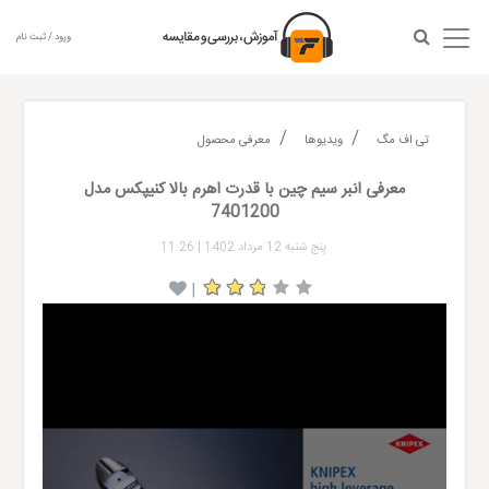
ورود / ثبت نام
تی اف مگ
ویدیوها
معرفی محصول
معرفی انبر سیم چین با قدرت اهرم بالا کنیپکس مدل
7401200
پنج شنبه 12 مرداد 1402
|
11:26
|
Video
Player