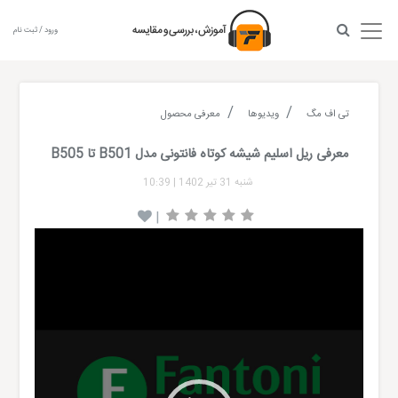
ورود / ثبت نام
تی اف مگ
ویدیوها
معرفی محصول
معرفی ریل اسلیم شیشه کوتاه فانتونی مدل B501 تا B505
شنبه 31 تیر 1402
|
10:39
|
Video
Player