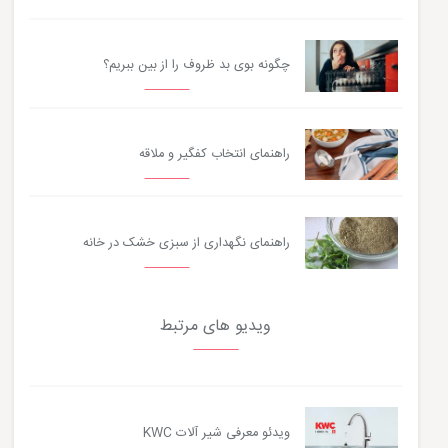
چگونه بوی بد ظروف را از بین ببریم؟
راهنمای انتخاب کفگیر و ملاقه
راهنمای نگهداری از سبزی خشک در خانه
ویدیو های مرتبط
ویدئو معرفی شیر آلات KWC