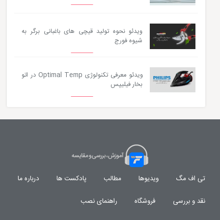
ویدئو نحوه تولید قیچی های باغبانی برگر به
شیوه فورج
ویدئو معرفی تکنولوژی Optimal Temp در اتو
بخار فیلیپس
تی اف مگ
ویدیوها
مطالب
پادکست ها
درباره ما
نقد و بررسی
فروشگاه
راهنمای نصب