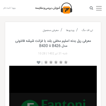
ورود / ثبت نام
تی اف مگ
ویدیوها
معرفی محصول
معرفی ریل بدنه اسلیم مخفی بلند با فرانت شیشه فانتونی
مدل B426 تا B430
شنبه 31 تیر 1402
|
10:28
|
Video
Player