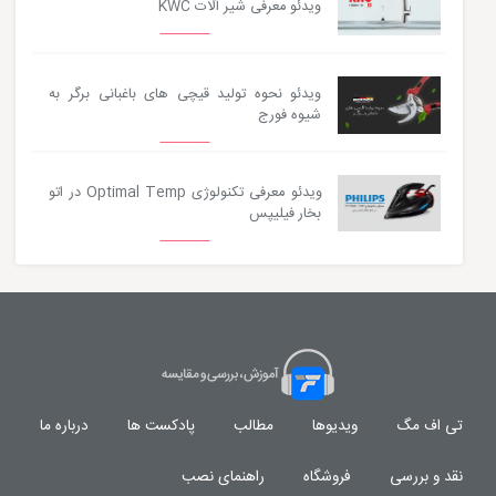
ویدئو معرفی شیر آلات KWC
ویدئو نحوه تولید قیچی های باغبانی برگر به
شیوه فورج
ویدئو معرفی تکنولوژی Optimal Temp در اتو
بخار فیلیپس
تی اف مگ
ویدیوها
مطالب
پادکست ها
درباره ما
نقد و بررسی
فروشگاه
راهنمای نصب