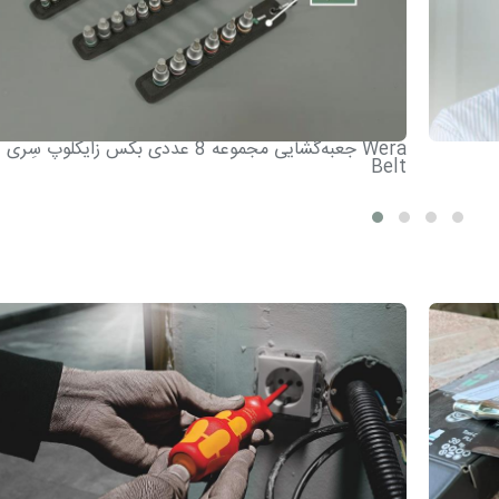
جعبه‌گشایی مجموعه 8 عددی بکس زایکلوپ سِری Wera
Belt