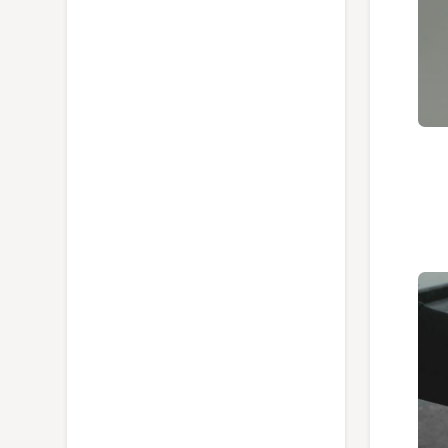
اتو بخار تفال مدل FV9845M0