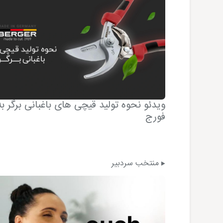
Optimal Te در اتو
ویدئو نحوه تولید قیچی های باغبانی برگر ب
فورج
منتخب سردبیر