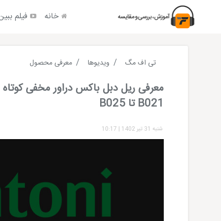
خانه
فیلم ببین
تی اف مگ
ویدیوها
معرفی محصول
معرفی ریل دبل باکس دراور مخفی کوتاه ف
B021 تا B025
شنبه 31 تیر 1402
|
10:17