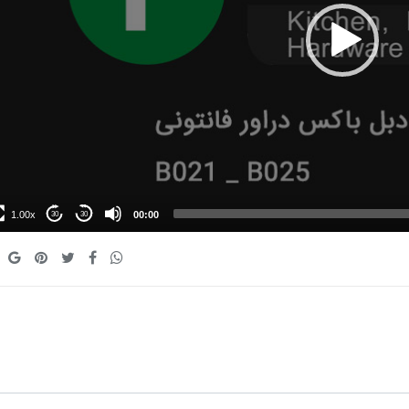
1.00x
00:00
30
30