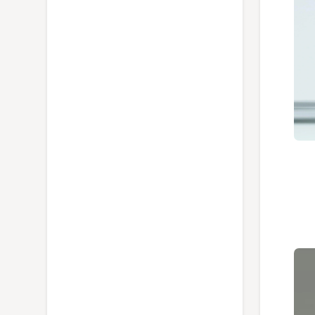
ویدئو معرفی تکنولوژی Optimal Temp در اتو
بخار فیلیپس