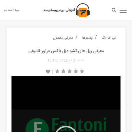
ورود / ثبت نام
تی اف مگ
ویدیوها
معرفی محصول
معرفی ریل های کشو دبل باکس دراور فانتونی
شنبه 31 تیر 1402
|
10:14
|
Video
Player