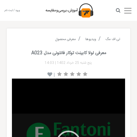
ورود / ثبت نام
تی اف مگ
ویدیوها
معرفی محصول
معرفی لولا کابینت توکار فانتونی مدل A023
پنج شنبه 25 خرداد 1402
|
14:03
|
Video
Player