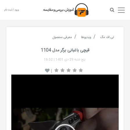
ورود / ثبت نام
تی اف مگ
ویدیوها
معرفی محصول
قیچی باغبانی برگر مدل 1104
پنج شنبه 29 دی 1401
|
16:52
|
Video
Player