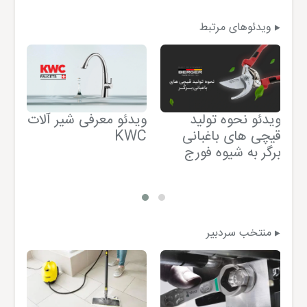
ویدئوهای مرتبط
ویدئو نحوه تولید
ویدئو معرفی شیر آلات
وید
قیچی های باغبانی
KWC
برگر به شیوه فورج
فی
منتخب سردبیر