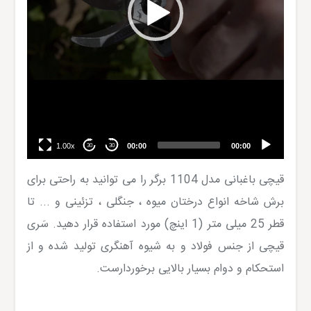
1.00x
00:00
00:00
30
30
قیچی باغبانی مدل 1104 برگر را می توانید به راحتی برای
برش شاخه انواع درختان میوه ، جنگلی ، تزئینی و ... تا
قطر 25 میلی متر (1 اینچ) مورد استفاده قرار دهید. سَری
قیچی از جنس فولاد و به شیوه آهنگری تولید شده و از
استحکام و دوام بسیار بالایی برخوردارست.