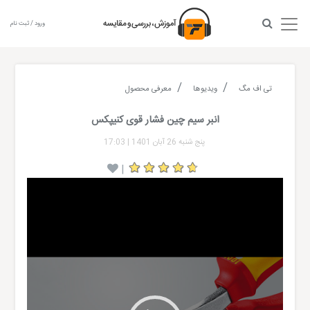
ورود / ثبت نام
تی اف مگ
ویدیوها
معرفی محصول
انبر سیم چین فشار قوی کنیپکس
پنج شنبه 26 آبان 1401
|
17:03
|
Video
Player