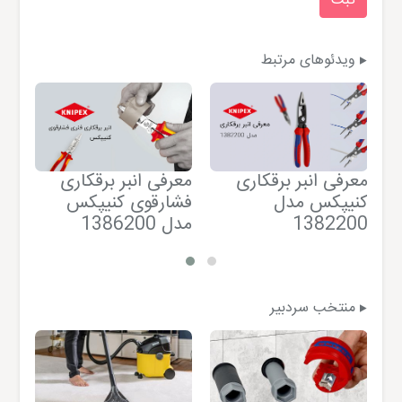
ویدئوهای مرتبط
آشن
معرفی انبر برقکاری
معرفی انبر برقکاری
ها
کنیپکس مدل
فشارقوی کنیپکس
1382200
مدل 1386200
منتخب سردبیر