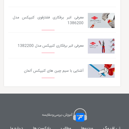
معرفی انبر برقکاری فشارقوی کنیپکس مدل
1386200
معرفی انبر برقکاری کنیپکس مدل 1382200
آشنایی با سیم چین های کنیپکس آلمان
تی اف مگ
ویدیوها
مطالب
پادکست ها
درباره ما