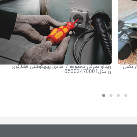
و آچار بکس
ویدئو معرفی مجموعه 7 عددی پیچگوشتی فشارقوی
ورامدل05003470001