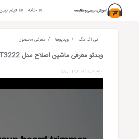
خانه
فیلم ببین
تی اف مگ
ویدیوها
معرفی محصول
ویدئو معرفی ماشین اصلاح مدل BT3222 براون
یکشنبه 15 آبان 1401
|
13:08