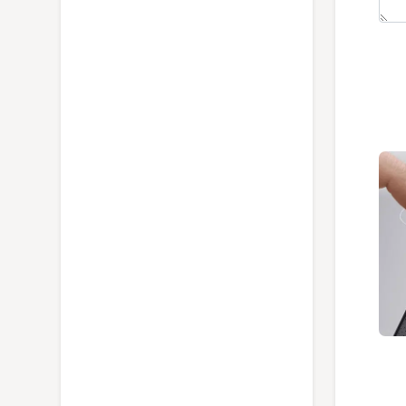
ویدئو معرفی ماشین اصلاح صورت براون
50B1200s