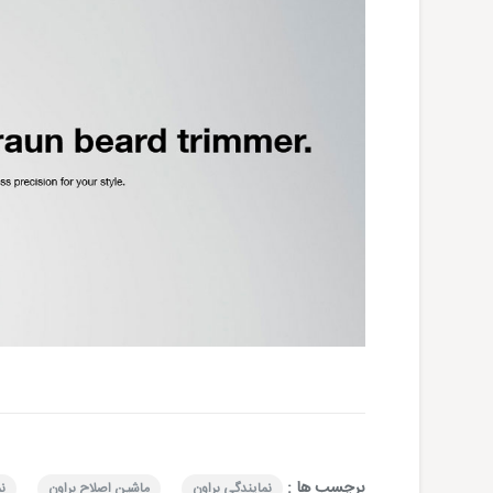
برچسب ها :
نمایندگی براون
ماشین اصلاح براون
نم