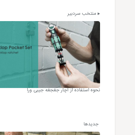
منتخب سردبیر
نحوه استفاده از آچار جغجغه جیبی ورا
جدیدها