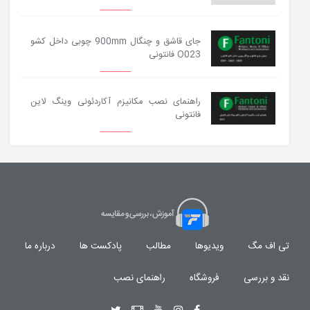
جای قاشق و چنگال 900mm چوبی داخل کشو
O023 فانتونی
راهنمای نصب مکانیزم آکاردئونی وینگ لاین
فانتونی
تی اف مگ
ویدیوها
مطالب
پادکست ها
درباره ما
نقد و بررسی
فروشگاه
راهنمای نصب