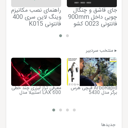
م
راه
جای قاشق و چنگال
راهنمای نصب مکانیزم
آکا
900mm چوبی داخل
وینگ لاین سری 400
فان
کشو O023 فانتونی
K015 فانتونی
منتخب سردبیر
قیچی هرس ArboRapid
معرفی تراز لیزری چند خطی
معر
برگر مدل 5430
استبیلا مدل LAX 600
چرخ
20
جدیدها