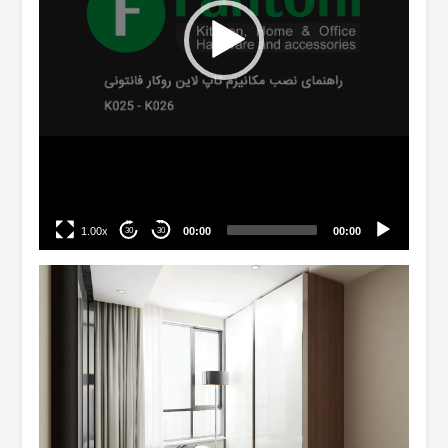
1.00x
00:00
00:00
30
30