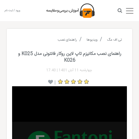
ورود / ثبت نام
تی اف مگ
ویدیوها
راهنمای نصب
راهنمای نصب مکانیزم تاپ لاین روکار فانتونی مدل K025 و
K026
چهارشنبه 11 آبان 1401
|
17:40
|
Video
Player