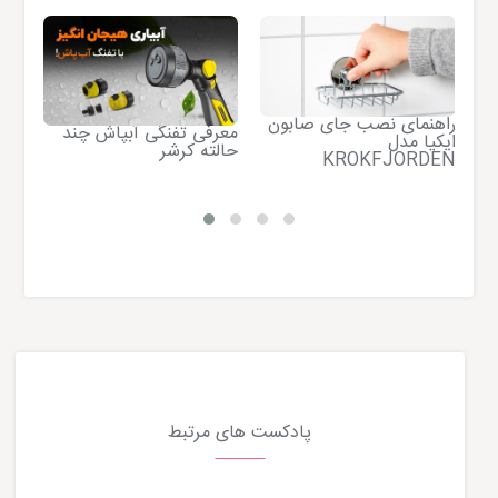
ن
راهنمای نصب جای صابون
معرفی تفنگی آبپاش چند
راه
ایکیا مدل
حالته کرشر
KROKFJORDEN
ON
پادکست های مرتبط