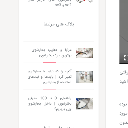
sc2 و sc3
بلاگ های مرتبط
مزایا و معایب بخارشوی |
بهترین مارک بخارشوی
وقتی
آنچه را که نباید با بخارشوی
تمیز کرد | بایدها و نبادهای
اهید
استفاده از بخارشوی
راهنمای 0 تا 100 معرفی
برده
بخارشوی | داخل بخارشوی
چی بریزیم؟
مورد
بدون