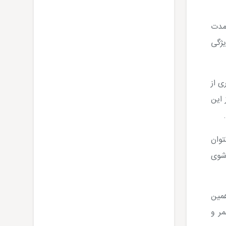
مدت
ژگی
ی از
 این
وان
رشوی
مین
ر و