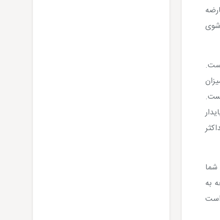
رضه
شوی
ست.
یزان
یست.
یدار
اکثر
 شما
ه به
است