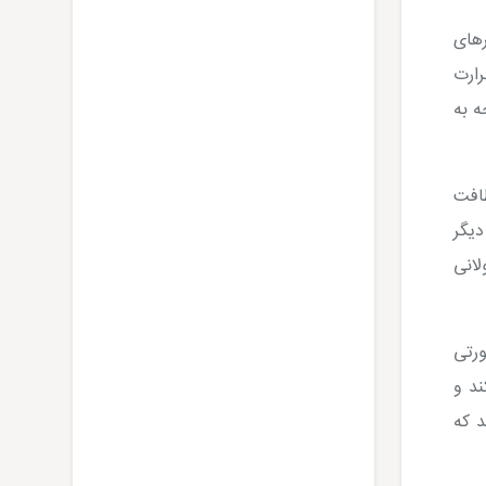
رهای
ارت
ه به
افت
دیگر
لانی
هستند. در صورتی
ند و
د که