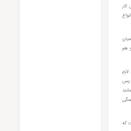
 کار
واع
یان
و هم
لازم
. پس
انند
مگی
 که