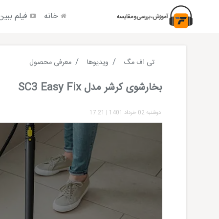
خانه
فیلم ببین
تی اف مگ
ویدیوها
معرفی محصول
بخارشوی کرشر مدل SC3 Easy Fix
دوشنبه 02 خرداد 1401
|
17:21