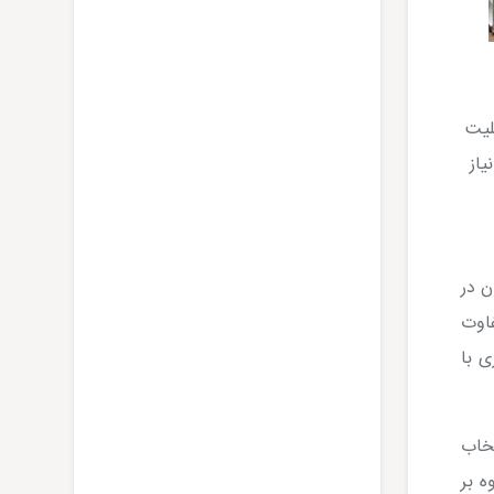
لیت
یاز
ن در
اوت
ری با
تخاب
ه بر