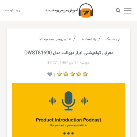
ورود / ثبت نام
تی اف مگ
پادکست ها
نقد و بررسی محصولات
معرفی کوله‌پشتی ابزار دیوالت مدل DWST81690
دوشنبه 15 دی 1404
|
13:27
|
Audio
layer