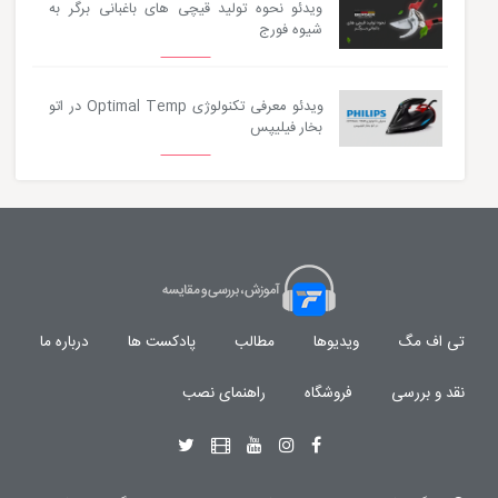
ویدئو نحوه تولید قیچی های باغبانی برگر به
شیوه فورج
ویدئو معرفی تکنولوژی Optimal Temp در اتو
بخار فیلیپس
تی اف مگ
ویدیوها
مطالب
پادکست ها
درباره ما
نقد و بررسی
فروشگاه
راهنمای نصب