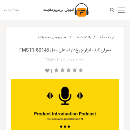
ورود / ثبت نام
تی اف مگ
پادکست ها
نقد و بررسی محصولات
معرفی کیف ابزار چرخ‌دار استنلی مدل FMST1-80148
دوشنبه 08 دی 1404
|
13:56
|
Audio
layer