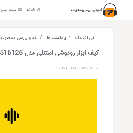
خانه
فیلم ببین
تی اف مگ
پادکست ها
نقد و بررسی محصولات
کیف ابزار رودوشی استنلی مدل STST516126
سه شنبه 02 دی 1404
|
15:45