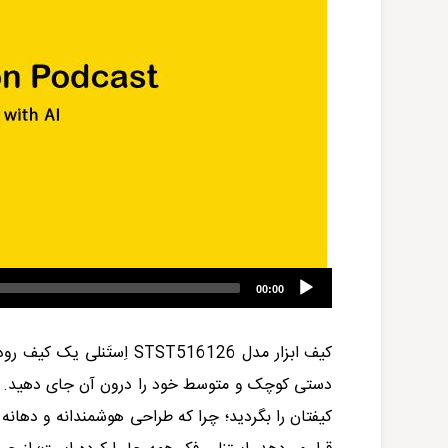
00:00
کیف ابزار مدل
STST516126
اِستَنلی
یک کیف رودوش
دستی کوچک و متوسط خود را درون آن جای دهید. تصو
کیفتان را بگردید؛ چرا که طراحی هوشمندانه و دهانه