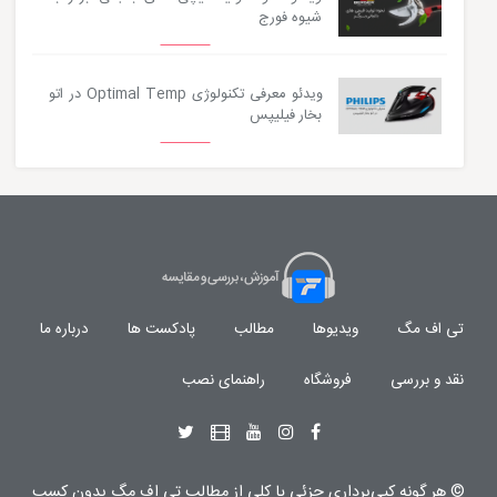
شیوه فورج
ویدئو معرفی تکنولوژی Optimal Temp در اتو
بخار فیلیپس
تی اف مگ
ویدیوها
مطالب
پادکست ها
درباره ما
نقد و بررسی
فروشگاه
راهنمای نصب
© هر گونه
کپی‌برداری جزئی یا کلی از مطالب تی اف مگ
بدون کسب