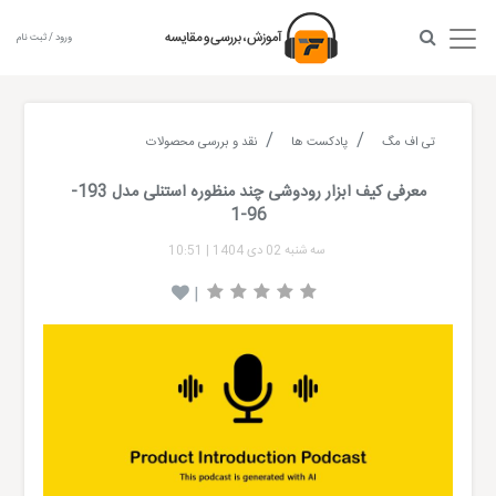
ورود / ثبت نام
تی اف مگ
پادکست ها
نقد و بررسی محصولات
معرفی کیف ابزار رودوشی چند منظوره استنلی مدل 193-
96-1
سه شنبه 02 دی 1404
|
10:51
|
Audio
layer