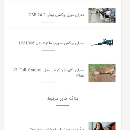
معرفی دریل چکشی بوش GSB 24-2
معرفی چکش تخریب ماکیتا مدل HM1306
معرفی کارواش کرشر مدل K7 Full Control
Plus
بلاگ های مرتبط
چگونه بوی بد ظروف را از بین ببریم؟