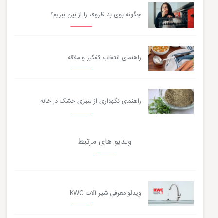
چگونه بوی بد ظروف را از بین ببریم؟
راهنمای انتخاب کفگیر و ملاقه
راهنمای نگهداری از سبزی خشک در خانه
ویدیو های مرتبط
ویدئو معرفی شیر آلات KWC