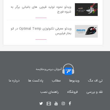
ویدئو نحوه تولید قیچی های باغبانی برگر به
شیوه فورج
ویدئو معرفی تکنولوژی Optimal Temp در اتو
بخار فیلیپس
تی اف مگ
ویدیوها
مطالب
پادکست ها
درباره ما
نقد و بررسی
فروشگاه
راهنمای نصب