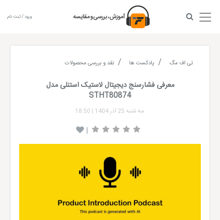
ورود / ثبت نام
تی اف مگ
پادکست ها
نقد و بررسی محصولات
معرفی فشارسنج دیجیتال لاستیک استنلی مدل
STHT80874
سه شنبه 25 آذر 1404
|
18:50
|
Audio
layer