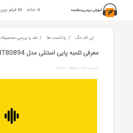
خانه
فیلم ببین
تی اف مگ
پادکست ها
نقد و بررسی محصولات
معرفی تلمبه پایی استنلی مدل STHT80894
سه شنبه 25 آذر 1404
|
18:41