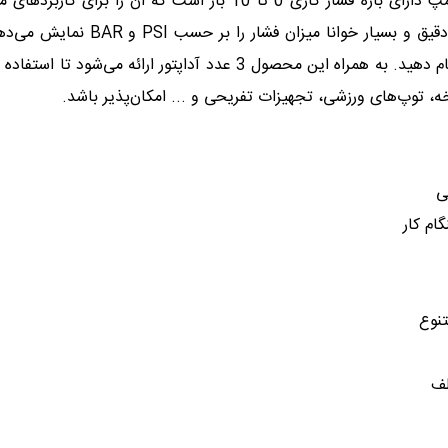
این پمپ دارای بازه فشار کاری 0 تا 10 بار است که آن را برای کاربرد‌ه
دقیق و بسی
ا
ر خوانا میزان فشار را بر حسب PSI و BAR نم
شما بتوانید تنظیم باد را دقیقا مطابق با نیاز خود انجام دهید. به همراه این محصول 3 عدد آداپتور ارائه می‌شود تا 
خه، توپ‌های ورزشی، تجهیزات تفریحی و ... امکان‌پذیر باشد.
ی
ام کار
لف