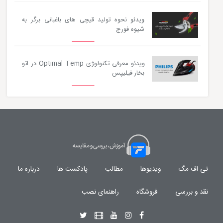
ویدئو نحوه تولید قیچی های باغبانی برگر به
شیوه فورج
ویدئو معرفی تکنولوژی Optimal Temp در اتو
بخار فیلیپس
تی اف مگ
ویدیوها
مطالب
پادکست ها
درباره ما
نقد و بررسی
فروشگاه
راهنمای نصب