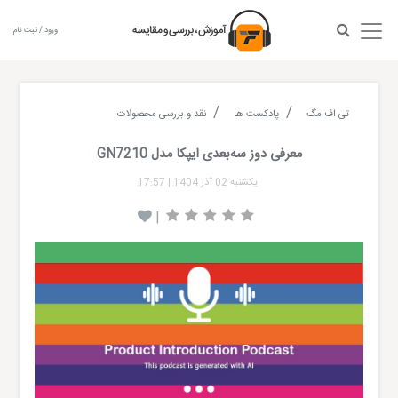
ورود / ثبت نام
تی اف مگ
پادکست ها
نقد و بررسی محصولات
معرفی دوز سه‌بعدی ایپکا مدل GN7210
یکشنبه 02 آذر 1404
|
17:57
|
Audio
layer