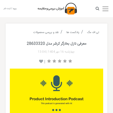
ورود / ثبت نام
تی اف مگ
پادکست ها
نقد و بررسی محصولات
معرفی نازل بخار‌گر کرشر مدل 28633320
چهارشنبه 16 مهر 1404
|
13:04
|
Audio
layer