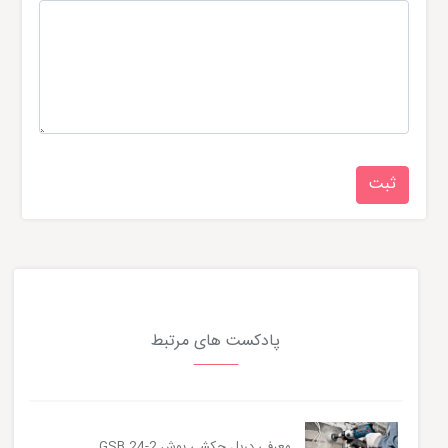
پادکست های مرتبط
معرفی دریل چکشی بوش GSB 24-2