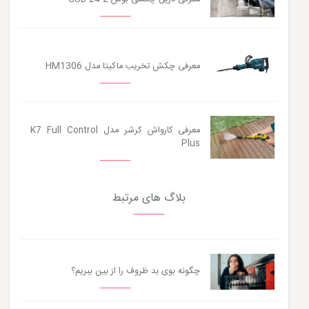
معرفی چکش تخریب ماکیتا مدل HM1306
معرفی کارواش کرشر مدل K7 Full Control
Plus
بلاگ های مرتبط
چگونه بوی بد ظروف را از بین ببریم؟