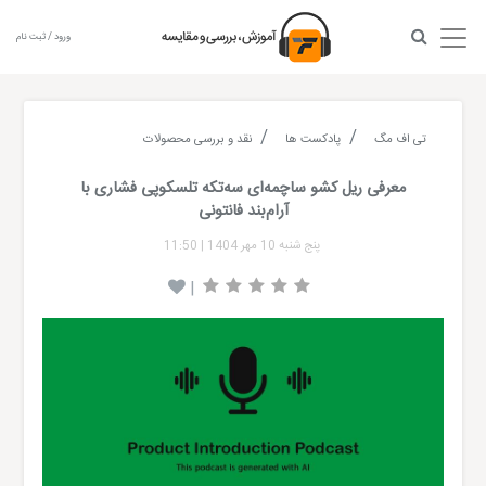
ورود / ثبت نام
تی اف مگ
پادکست ها
نقد و بررسی محصولات
معرفی ریل کشو ساچمه‌ای سه‌تکه تلسکوپی فشاری با
آرام‌بند فانتونی
پنج شنبه 10 مهر 1404
|
11:50
|
Audio
layer