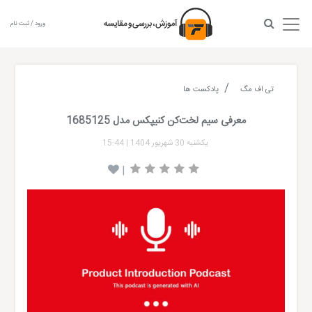
ورود / ثبت نام
تی اف مگ
پادکست ها
معرفی سیم لخت‌کن کنیپکس مدل 1685125
یکشنبه 30 شهریور 1404
|
15:44
|
Audio
layer