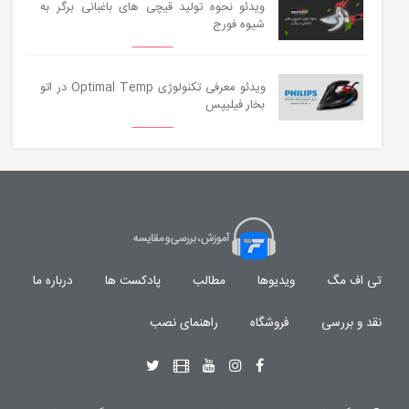
ویدئو نحوه تولید قیچی های باغبانی برگر به
شیوه فورج
ویدئو معرفی تکنولوژی Optimal Temp در اتو
بخار فیلیپس
تی اف مگ
ویدیوها
مطالب
پادکست ها
درباره ما
نقد و بررسی
فروشگاه
راهنمای نصب