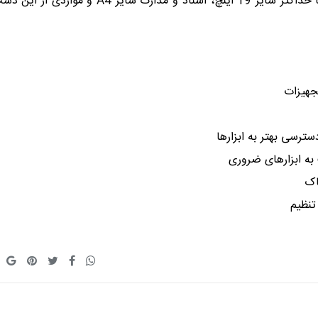
آستر‌دار در داخل کیف به منظور نگهداری از لپ‌تاپ تا حداکثر سایز 19 اینچ، اسناد و مدارک سایز A4 و 
به ابزارهای ضروری
اک
تنظیم