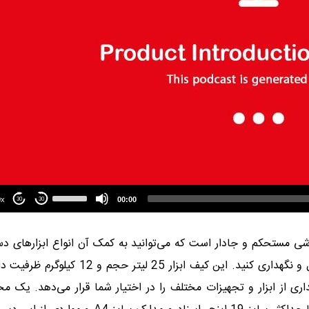
Use
Up/Down
1.00x
00:00
30
30
Arrow
keys
to
 مستحکم و جا‌دار است که می‌توانید به کمک آن
ا
نواع ابزار‌های د
increase
or
اسناد و مدارک و حتی لپ‌تاپ خود را به راحتی حمل و نگهداری کنید. این کیف ابزار 25 لیتر حجم و 
decrease
volume.
 جهت نگهداری از ابزار و تجهیزات مختلف را در اختیار شما قرار می‌دهد. یک م