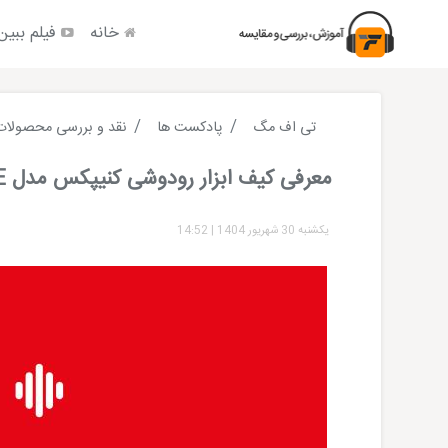
خانه
فیلم ببین
تی اف مگ
پادکست ها
نقد و بررسی محصولات
معرفی کیف ابزار رودوشی کنیپکس مدل 002110LE
یکشنبه 30 شهریور 1404
|
14:52