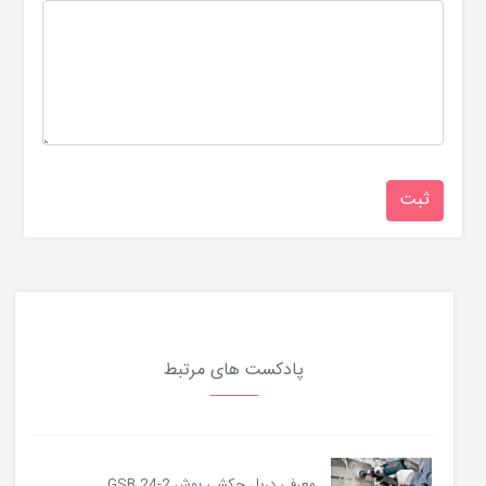
پادکست های مرتبط
معرفی دریل چکشی بوش GSB 24-2