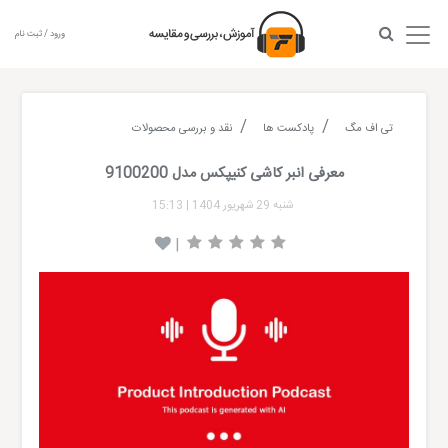
ورود / ثبت نام
تی اف مگ
پادکست ها
نقد و بررسی محصولات
معرفی انبر کاشی کنیپکس مدل 9100200
شنبه 29 شهریور 1404
|
15:13
|
Audio
layer