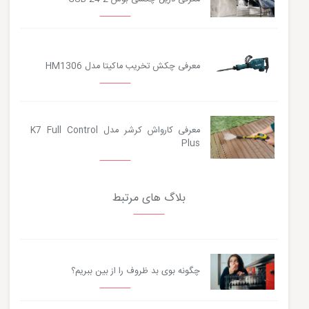
معرفی چکش تخریب ماکیتا مدل HM1306
معرفی کارواش کرشر مدل K7 Full Control
Plus
بلاگ های مرتبط
چگونه بوی بد ظروف را از بین ببریم؟