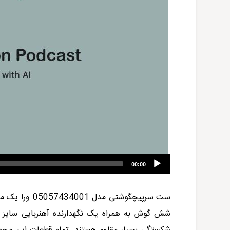
00:00
ست سرپیچگوشتی مدل
05057434001
ورا
شش گوش به همر
ا