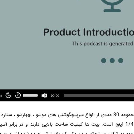
Use
Up/Down
1.00x
00:00
30
30
Arrow
keys
to
یک مجموعه 30 عددی از انواع سرپیچگوشتی های دوسو ، چهارسو ، ستاره 
increase
or
ه یک نگهدارنده آهنربایی سایز 1/4 اینچ است. بیت ها کیفیت ساخت بالایی دارند و در برابر 
decrease
volume.