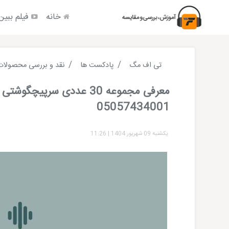
خانه
فیلم ببین
تی اف مگ
پادکست ها
نقد و بررسی محصولات
معرفی مجموعه 30 عددی سرپیچگوش
05057434001
یکشنبه 09 شهریور 1404
|
11:26