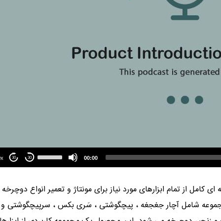
Use
Up/Down
1.00x
00:00
30
30
Arrow
keys
to
ی کامل از تمام ابزارهای مورد نیاز برای مونتاژ و تعمیر انواع دوچرخه
increase
or
مجموعه شامل آچار جغجغه ، پیچگوشتی ، سَری بکس ، سرپیچگوشتی و
decrease
volume.