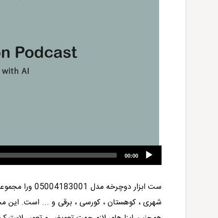
00:00
ست ابزار دوچرخه مدل
05004183001
ورا
مجموعه ا
شهری ، کوهستان ، کورسی ، برقی و ... است. این 