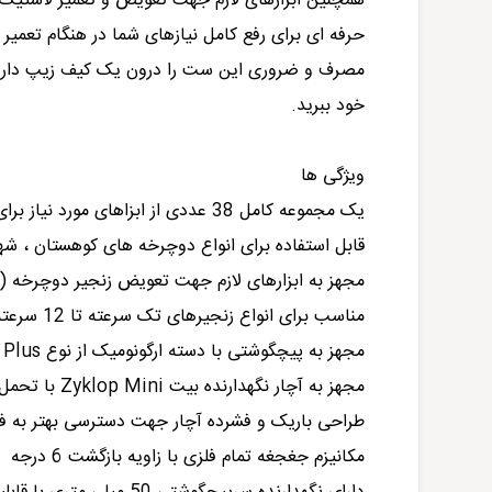
همچنین ابزارهای لازم جهت تعویض و تعمیر لاستی
حرفه ای برای رفع کامل نیازهای شما در هنگام تعمیر 
مصرف و ضروری این ست را درون یک کیف زیپ دار کو
خود ببرید.
ویژگی ها
یک مجموعه کامل 38 عددی از ابزاهای مورد نیاز برای سرویس و نگهداری دوچرخه
قابل استفاده برای انواع دوچرخه های کوهستان ، شهری
مجهز به ابزارهای لازم جهت تعویض زنجیر دوچرخه (آ
مناسب برای انواع زنجیرهای تک سرعته تا 12 سرعته
مجهز به پیچگوشتی با دسته ارگونومیک از نوع Kraftform Plus
مجهز به آچار نگهدارنده بیت Zyklop Mini با تحمل گشتاور 65 نیوتن متر
طراحی باریک و فشرده آچار جهت دسترسی بهتر به 
مکانیزم جغجغه تمام فلزی با زاویه بازگشت 6 درجه