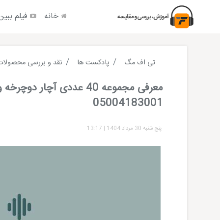
خانه
فیلم ببین
تی اف مگ
پادکست ها
نقد و بررسی محصولات
معرفی مجموعه 40 عددی آچار دوچر
05004183001
پنج شنبه 30 مرداد 1404
|
13:17