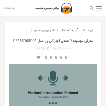
ورود / ثبت نام
تی اف مگ
پادکست ها
نقد و بررسی محصولات
معرفی مجموعه 9 عددی آچار آلن ورا مدل 05133163001
سه شنبه 28 مرداد 1404
|
13:06
|
Audio
layer