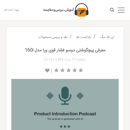
ورود / ثبت نام
تی اف مگ
پادکست ها
نقد و بررسی محصولات
معرفی پیچگوشتی دوسو فشار قوی ورا مدل 160i
یکشنبه 19 مرداد 1404
|
15:10
|
Audio
layer