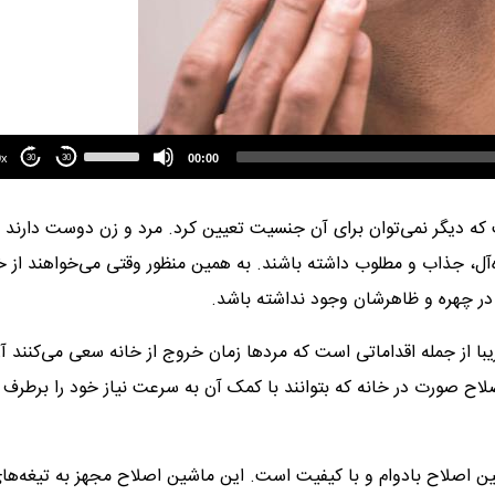
Use
Up/Down
1.00x
00:00
30
30
Arrow
keys
to
 که دیگر نمی‌توان برای آن جنسیت تعیین کرد. مرد و زن دوست دارند
increase
or
‌آل، جذاب و مطلوب داشته باشند. به همین منظور وقتی می‌خواهند از خ
decrease
volume.
صی در چهره و ظاهرشان وجود نداشته باشد.
از جمله اقداماتی است که مردها زمان خروج از خانه سعی می‌کنند آن
لاح صورت
در خانه که بتوانند با کمک آن به سرعت نیاز خود را برطرف 
اصلاح بادوام و با کیفیت است. این ماشین اصلاح مجهز به تیغه‌ها