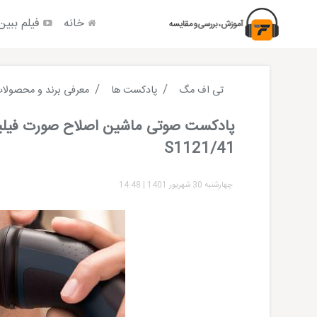
خانه
فیلم ببین
تی اف مگ
پادکست ها
معرفی برند و محصولا
پادکست صوتی ماشین اصلاح صورت فیل
S1121/41
چهارشنبه 30 شهریور 1401
|
14:48