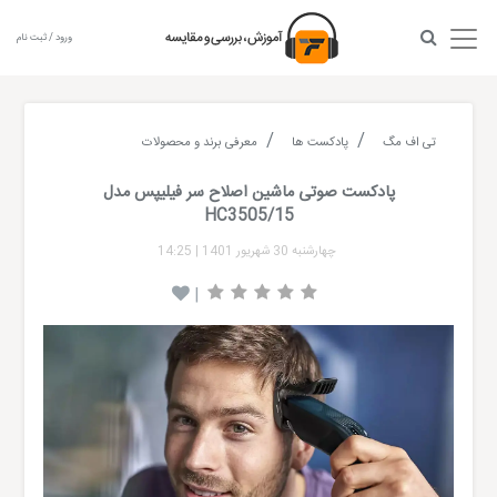
ورود / ثبت نام
تی اف مگ
پادکست ها
معرفی برند و محصولات
پادکست صوتی ماشین اصلاح سر فیلیپس مدل
HC3505/15
چهارشنبه 30 شهریور 1401
|
14:25
|
Audio
layer