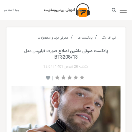
ورود / ثبت نام
تی اف مگ
پادکست ها
معرفی برند و محصولات
پادکست صوتی ماشین اصلاح صورت فیلیپس مدل
BT3208/13
یکشنبه 20 شهریور 1401
|
12:04
|
Audio
layer