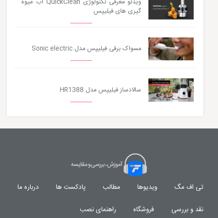
ویدئو معرفی تکنولوژی QuickClean آب میوه
گیری های فیلیپس
مسواک برقی فیلیپس مدل Sonic electric
سالادساز فیلیپس مدل HR1388
تی اف مگ
ویدیوها
مطالب
پادکست ها
درباره ما
نقد و بررسی
فروشگاه
راهنمای نصب