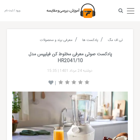
ورود / ثبت نام
تی اف مگ
پادکست ها
معرفی برند و محصولات
پادکست صوتی معرفی مخلوط کن فیلیپس مدل
HR2041/10
دوشنبه 24 مرداد 1401
|
15:35
|
Audio
layer