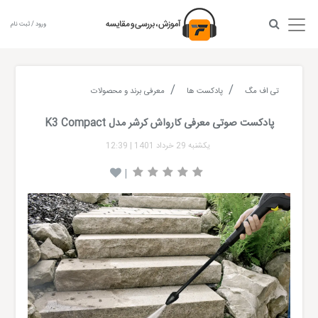
ورود / ثبت نام
تی اف مگ
پادکست ها
معرفی برند و محصولات
پادکست صوتی معرفی کارواش کرشر مدل K3 Compact
یکشنبه 29 خرداد 1401
|
12:39
|
Audio
layer