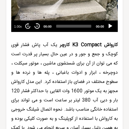
1.00x
00:00
00:00
30
30
کارواش
K3 Compact
کارچر
یک آب پاش فشار قوی
کوچک و جمع و جور و در عین حال بسیار پر قدرت است
که
می توان از آن برای شستشوی ماشین ، موتور سیکلت ،
دوچرخه ، ابزار و ادوات باغبانی ، پله ها و نرده ها و
سطوح مختلف در فضای باز استفاده کرد. این مدل کارواش
مجهز به یک موتور 1600 وات القایی با حداکثر فشار 120
بار و دبی آب 380 لیتر بر ساعت است و می تواند برای
استفاده خانگی مناسب باشد. نحوه اتصال شیلنگ خروجی
به کارواش با استفاده از کوپلینگ و به صورت کلیکی بوده و
به همین دلیل بسیار آسان و سریع انجام می شود. با کمک