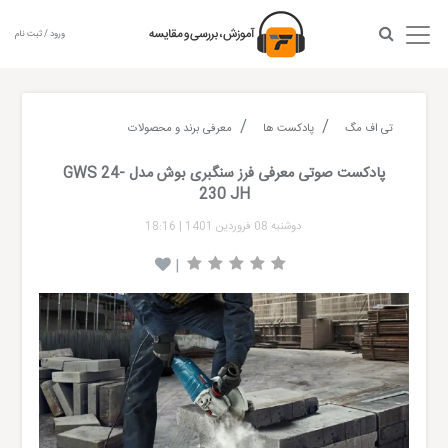
ورود / ثبت نام
تی اف مگ
پادکست ها
معرفی برند و محصولات
پادکست صوتی معرفی فرز سنگبری بوش مدل GWS 24-
230 JH
دوشنبه 08 فروردین 1401
|
18:16
|
Audio
layer