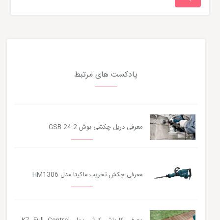
پادکست های مرتبط
معرفی دریل چکشی بوش GSB 24-2
معرفی چکش تخریب ماکیتا مدل HM1306